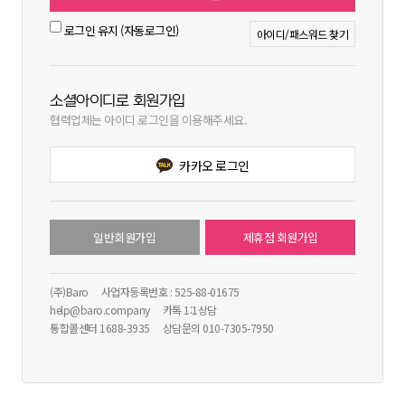
로그인 유지 (자동로그인)
아이디/패스워드 찾기
소셜아이디로 회원가입
협력업체는 아이디 로그인을 이용해주세요.
카카오 로그인
일반회원가입
제휴점 회원가입
(주)Baro
사업자등록번호 : 525-88-01675
help@baro.company
카톡 1:1상담
통합콜센터 1688-3935
상담문의 010-7305-7950