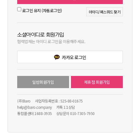
로그인 유지 (자동로그인)
아이디/패스워드 찾기
소셜아이디로 회원가입
협력업체는 아이디 로그인을 이용해주세요.
카카오 로그인
일반회원가입
제휴점 회원가입
(주)Baro
사업자등록번호 : 525-88-01675
help@baro.company
카톡 1:1상담
통합콜센터 1688-3935
상담문의 010-7305-7950