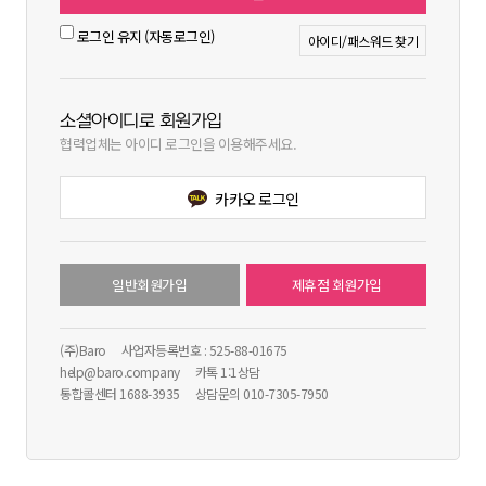
로그인 유지 (자동로그인)
아이디/패스워드 찾기
소셜아이디로 회원가입
협력업체는 아이디 로그인을 이용해주세요.
카카오 로그인
일반회원가입
제휴점 회원가입
(주)Baro
사업자등록번호 : 525-88-01675
help@baro.company
카톡 1:1상담
통합콜센터 1688-3935
상담문의 010-7305-7950