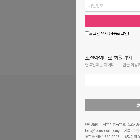
로그인 유지 (자동로그인)
소셜아이디로 회원가입
욜로와 추천업
협력업체는 아이디 로그인을 이용
일
개인정보처리방침
위치기
바로이노베이션
help@ba
(주)Baro
사업자등록번호 : 525-88
help@baro.company
카톡 1:1
통신판매업신고: 2021-화성동
통합콜센터 1688-3935
상담문의 01
상담문의 : 010-7305-7950