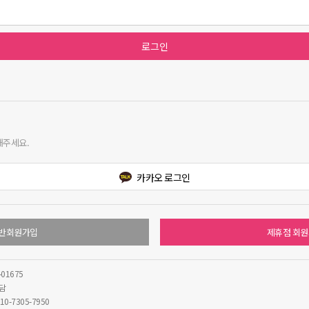
체
해주세요.
카카오 로그인
반회원가입
제휴점 회
반 서비스 이용약관
사장님 사이트
ro.company
사업자등록번호 : 432-11-02370
-01675
상담
부-0694호
직업정보제공사업신고: J1511020210004
통합콜센터 : 1688-3
0-7305-7950
카톡 1:1상담